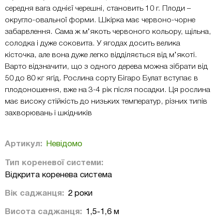
середня вага однієї черешні, становить 10 г. Плоди –
округло-овальної форми. Шкірка має червоно-чорне
забарвлення. Сама ж м’якоть червоного кольору, щільна,
солодка і дуже соковита. У ягодах досить велика
кісточка, але вона дуже легко відділяється від м’якоті.
Варто відзначити, що з одного дерева можна зібрати від
50 до 80 кг ягід. Рослина сорту Бігаро Булат вступає в
плодоношення, вже на 3-4 рік після посадки. Ця рослина
має високу стійкість до низьких температур, різних типів
захворювань і шкідників
Артикул:
Невідомо
Тип кореневої системи:
Відкрита коренева система
Вік саджанця:
2 роки
Висота саджанця:
1,5-1,6 м