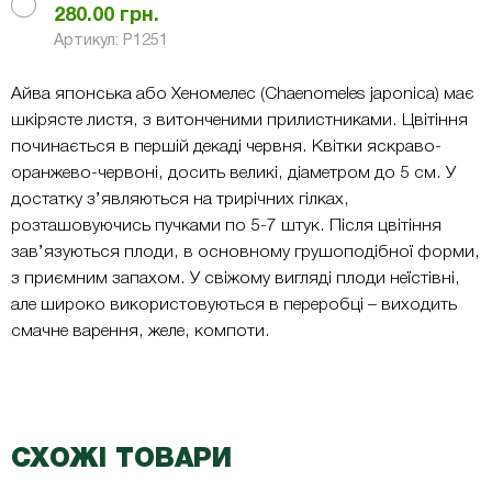
280.00
грн.
Артикул: Р1251
Айва японська або Хеномелес (Chaenomeles japonica) має
шкірясте листя, з витонченими прилистниками. Цвітіння
починається в першій декаді червня. Квітки яскраво-
оранжево-червоні, досить великі, діаметром до 5 см. У
достатку з’являються на трирічних гілках,
розташовуючись пучками по 5-7 штук. Після цвітіння
зав’язуються плоди, в основному грушоподібної форми,
з приємним запахом. У свіжому вигляді плоди неїстівні,
але широко використовуються в переробці – виходить
смачне варення, желе, компоти.
СХОЖІ ТОВАРИ