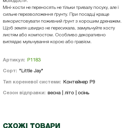
молодості».
Міні-хости не переносять не тільки тривалу посуху, але і
сильне перезволоження ґрунту. При посадці краще
використовувати поживний ґрунт з хорошим дренажем.
Щоб земля швидко не пересихала, замульчуйте хосту
листям або компостом. Особливо декоративно
виглядає мульчування корою або гравієм.
Артикул:
Р1183
Сорт:
"Little Jay"
Тип кореневої системи:
Контейнер P9
Сезон відправки:
весна | літо | осінь
СХОЖІ ТОВАРИ