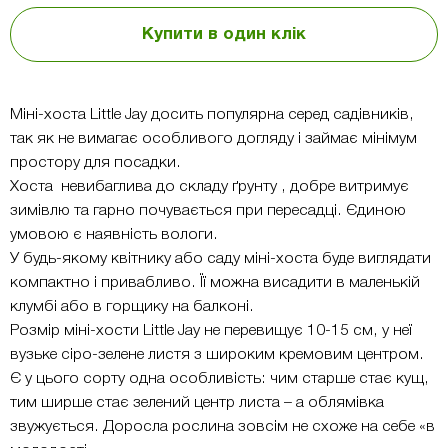
Купити в один клік
Міні-хоста Little Jay досить популярна серед садівників,
так як не вимагає особливого догляду і займає мінімум
простору для посадки.
Хоста невибаглива до складу ґрунту , добре витримує
зимівлю та гарно почувається при пересадці. Єдиною
умовою є наявність вологи.
У будь-якому квітнику або саду міні-хоста буде виглядати
компактно і привабливо. Її можна висадити в маленькій
клумбі або в горщику на балконі.
Розмір міні-хости Little Jay не перевищує 10-15 см, у неї
вузьке сіро-зелене листя з широким кремовим центром.
Є у цього сорту одна особливість: чим старше стає кущ,
тим ширше стає зелений центр листа – а облямівка
звужується. Доросла рослина зовсім не схоже на себе «в