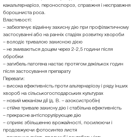
какальтернаріоз, пероноспороз, справжня і несправжня
борошниста роса.
Властивості:
– забезпечує відмінну захисну дію при профілактичному
застосуванні або на ранніх стадіях розвитку хвороби
– володіє тривалою захисною дією
– не змиваються дощем через 2-2,5 години після
обробки
– загибель патогена настає протягом декількох годин
після застосування препарату
Переваги:
– висока ефективність проти альтернаріозу і ряду інших
хвороб на сільськогосподарських культурах
– новий механізм дії (д. В. – азоксистробін)
– стійке тривале захисну дію і стабільна ефективність
– прекрасне антіспорулірующее дію
– сприяє збільшенню врожайності, посилюючи і
продовжуючи фотосинтез листя