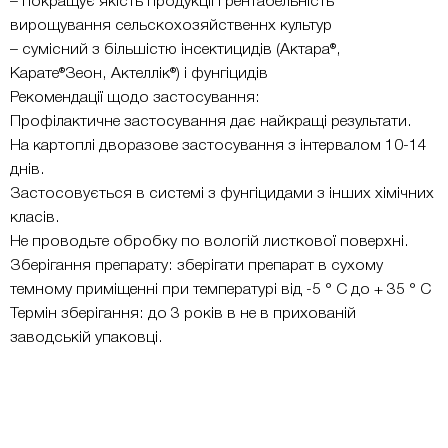
– покращує якість продукції і рентабельність
вирощування сельскохозяйственнх культур
– сумісний з більшістю інсектицидів (Актара®,
Карате®Зеон, Актеллік®) і фунгіцидів
Рекомендації щодо застосування:
Профілактичне застосування дає найкращі результати.
На картоплі дворазове застосування з інтервалом 10-14
днів.
Застосовується в системі з фунгіцидами з інших хімічних
класів.
Не проводьте обробку по вологій листкової поверхні.
Зберігання препарату: зберігати препарат в сухому
темному приміщенні при температурі від -5 ° С до + 35 ° С
Термін зберігання: до 3 років в не в прихованій
заводській упаковці.