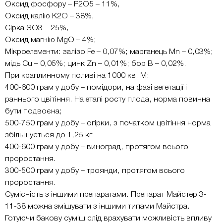
Оксид фосфору – P2O5 – 11%,
Оксид калію K2O – 38%,
Сірка SO3 – 25%,
Оксид магнію MgO – 4%;
Мікроелементи: залізо Fe – 0,07%; марганець Mn – 0,03%;
мідь Cu – 0,05%; цинк Zn – 0,01%; бор B – 0,02%.
При краплинному поливі на 1000 кв. М:
400-600 грам у добу – помідори, на фазі вегетації і
раннього цвітіння. На етапі росту плода, норма повинна
бути подвоєна;
500-750 грам у добу – огірки, з початком цвітіння норма
збільшується до 1,25 кг
400-600 грам у добу – виноград, протягом всього
проростання.
300-500 грам у добу – троянди, протягом всього
проростання.
Сумісність з іншими препаратами. Препарат Майстер 3-
11-38 можна змішувати з іншими типами Майстра.
Готуючи бакову суміш слід врахувати можливість впливу