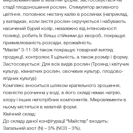
мікроелементами в хелатній формі, застосовується на
стадії плодоношення рослин. Стимулятор активного
цвітіння, поповнює нестачу калію в рослинах (наприклад,
у випадках, коли листя рослин скручуються і набувають
насичений бурий колір, незалежно від інтенсивності
поливу), робить їх більш стійкими до хвороб, покращує
приживлюваність розсади, врожайність.
“Master” 3-11-38 також покращує товарний вигляд
продукції, контролює її щільність, а також розмір і форму.
Застосовується: Для всіх видів рослин (Троянд і квітучих
культур, кімнатних рослин, овочевих культур, плодово-
ягідних культур)
Комплекс вноситься шляхом крапельного зрошення,
повністю розчинна у воді, в його складі немає натрію,
хлору і інших непотрібних компонентів. Мікроелементи в
ньому містяться в хелатній формі.
Хімічний склад:
До складу даної конфігурації “Майстер” входить:
Загальний азот (N) – 3% (NO3 – 3%),