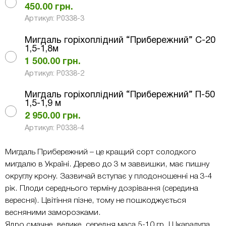
450.00
грн.
Артикул: Р0338-3
Мигдаль горіхоплідний “Прибережний” С-20
1,5-1,8м
1 500.00
грн.
Артикул: Р0338-2
Мигдаль горіхоплідний “Прибережний” П-50
1,5-1,9 м
2 950.00
грн.
Артикул: Р0338-4
Мигдаль Прибережний – це кращий сорт солодкого
мигдалю в Україні. Дерево до 3 м заввишки, має пишну
округлу крону. Зазвичай вступає у плодоношенні на 3-4
рік. Плоди середнього терміну дозрівання (середина
вересня). Цвітіння пізне, тому не пошкоджується
весняними заморозками.
Ядро смачне, велике, середня маса 5-10 гр. Шкаралупа