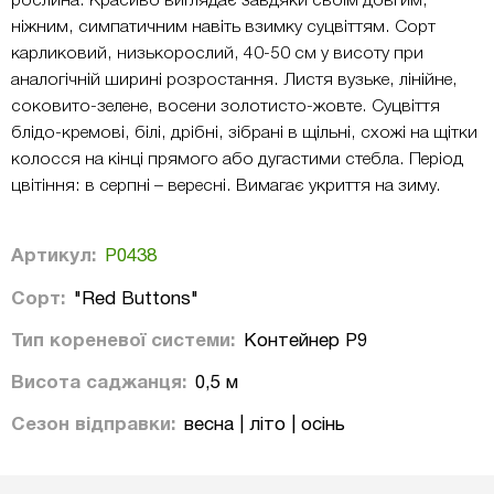
рослина. Красиво виглядає завдяки своїм довгим,
ніжним, симпатичним навіть взимку суцвіттям. Сорт
карликовий, низькорослий, 40-50 см у висоту при
аналогічній ширині розростання. Листя вузьке, лінійне,
соковито-зелене, восени золотисто-жовте. Суцвіття
блідо-кремові, білі, дрібні, зібрані в щільні, схожі на щітки
колосся на кінці прямого або дугастими стебла. Період
цвітіння: в серпні – вересні. Вимагає укриття на зиму.
Артикул:
Р0438
Сорт:
"Red Buttons"
Тип кореневої системи:
Контейнер P9
Висота саджанця:
0,5 м
Сезон відправки:
весна | літо | осінь