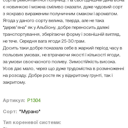
сортів ремонтантної полуниці. На сьогоднішній день вона
є новинкою і можна сміливо сказати, дуже чудовий сорт
з яскраво вираженим полуничним смаком і ароматом.
Ягода у даного сорту велика, тверда, але не така
“дерев’яна” як у Альбіону, добре переносить далекі
транспортування, зберігаючи форму і зовнішній вигляд,
не тече. Середня вага ягоди 25-30 грам.
Досить таки добре показала себе в жаркий період часу в
польових умовах, не втрачаючи якості і кількості ягоди,
за умови своєчасного поливу. Зимостійкість висока.
Усов дає мало, через що дуже трудомістка в розмноженні
на розсаду. Добре росте як у відкритому грунті, так і
закритому.
Артикул:
Р1304
Сорт:
"Мурано"
Тип кореневої системи: