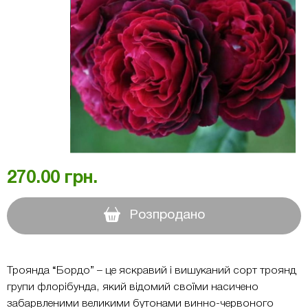
270.00
грн.
Розпродано
Троянда “Бордо” – це яскравий і вишуканий сорт троянд
групи флорібунда, який відомий своїми насичено
забарвленими великими бутонами винно-червоного