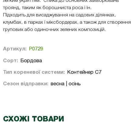
легким укриттям. Стійка до основних захворювань
троянд, таким як борошниста роса і ін.
Підходить для висаджування на садових ділянках,
клумбах, в парках і міксбордерах, а також для створення
групових або одиночних зелених композицій.
Артикул:
Р0729
Сорт:
Бордова
Тип кореневої системи:
Контейнер С7
Сезон відправки:
весна | осінь
СХОЖІ ТОВАРИ