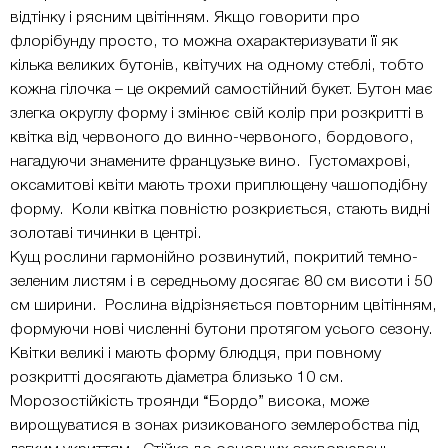
відтінку і рясним цвітінням. Якщо говорити про
флорібунду просто, то можна охарактеризувати її як
кілька великих бутонів, квітучих на одному стеблі, тобто
кожна гілочка – це окремий самостійний букет. Бутон має
злегка округлу форму і змінює свій колір при розкритті в
квітка від червоного до винно-червоного, бордового,
нагадуючи знамените французьке вино. Густомахрові,
оксамитові квіти мають трохи приплющену чашоподібну
форму. Коли квітка повністю розкриється, стають видні
золотаві тичинки в центрі.
Кущ рослини гармонійно розвинутий, покритий темно-
зеленим листям і в середньому досягає 80 см висоти і 50
см ширини. Рослина відрізняється повторним цвітінням,
формуючи нові численні бутони протягом усього сезону.
Квітки великі і мають форму блюдця, при повному
розкритті досягають діаметра близько 10 см.
Морозостійкість троянди “Бордо” висока, може
вирощуватися в зонах ризикованого землеробства під