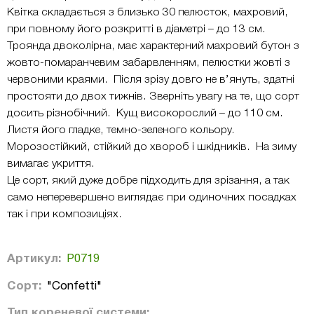
Квітка складається з близько 30 пелюсток, махровий,
при повному його розкритті в діаметрі – до 13 см.
Троянда двоколірна, має характерний махровий бутон з
жовто-помаранчевим забарвленням, пелюстки жовті з
червоними краями. Після зрізу довго не в’януть, здатні
простояти до двох тижнів. Зверніть увагу на те, що сорт
досить різнобічний. Кущ високорослий – до 110 см.
Листя його гладке, темно-зеленого кольору.
Морозостійкий, стійкий до хвороб і шкідників. На зиму
вимагає укриття.
Це сорт, який дуже добре підходить для зрізання, а так
само неперевершено виглядає при одиночних посадках
так і при композиціях.
Артикул:
Р0719
Сорт:
"Confetti"
Тип кореневої системи: