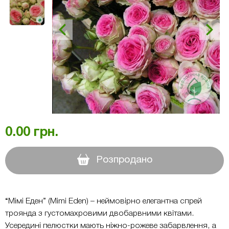
0.00
грн.
Розпродано
“Мімі Еден” (Mimi Eden) – неймовірно елегантна спрей
троянда з густомахровими двобарвними квітами.
Усередині пелюстки мають ніжно-рожеве забарвлення, а