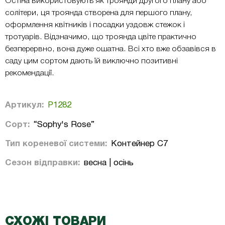
Остіна використовують як троянди другого плану або
солітери, ця троянда створена для першого плану,
оформлення квітників і посадки уздовж стежок і
тротуарів. Відзначимо, що троянда цвіте практично
безперервно, вона дуже ошатна. Всі хто вже обзавівся в
саду цим сортом дають їй виключно позитивні
рекомендації.
Артикул:
Р1282
Сорт:
“Sophy's Rose”
Тип кореневої системи:
Контейнер С7
Сезон відправки:
весна | осінь
СХОЖІ ТОВАРИ