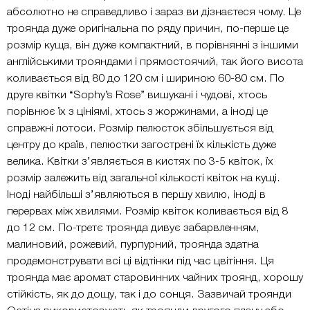
абсолютно не справедливо і зараз ви дізнаєтеся чому. Це
троянда дуже оригінальна по ряду причин, по-перше це
розмір куща, він дуже компактний, в порівнянні з іншими
англійськими трояндами і прямостоячий, так його висота
коливається від 80 до 120 см і шириною 60-80 см. По
друге квітки “Sophy’s Rose” вишукані і чудові, хтось
порівнює їх з цініямі, хтось з жоржинами, а іноді це
справжні лотоси. Розмір пелюсток збільшується від
центру до країв, пелюстки загострені їх кількість дуже
велика. Квітки з’являється в кистях по 3-5 квіток, їх
розмір залежить від загальної кількості квіток на кущі.
Іноді найбільші з’являються в першу хвилю, іноді в
перервах між хвилями. Розмір квіток коливається від 8
до 12 см. По-третє троянда дивує забарвленням,
малиновий, рожевий, пурпурний, троянда здатна
продемонструвати всі ці відтінки під час цвітіння. Ця
троянда має аромат старовинних чайних троянд, хорошу
стійкість, як до дощу, так і до сонця. Зазвичай троянди