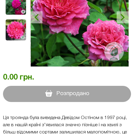
0.00
грн.
Розпродано
Ця троянда була виведена Девідом Остіном в 1997 році,
але в нашій країні з’явилася значно пізніше і на хвилі з
більш відомими сортами залишилася малопомітною, це