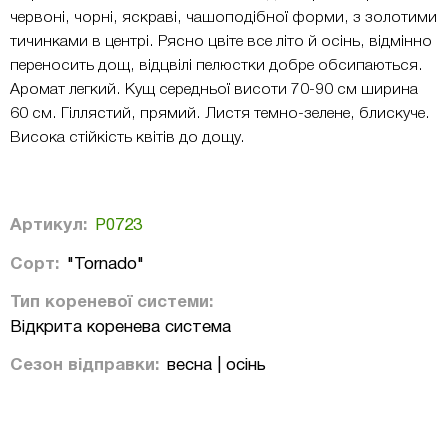
червоні, чорні, яскраві, чашоподібної форми, з золотими
тичинками в центрі. Рясно цвіте все літо й осінь, відмінно
переносить дощ, відцвілі пелюстки добре обсипаються.
Аромат легкий. Кущ середньої висоти 70-90 см ширина
60 см. Гіллястий, прямий. Листя темно-зелене, блискуче.
Висока стійкість квітів до дощу.
Артикул:
Р0723
Сорт:
"Tornado"
Тип кореневої системи:
Відкрита коренева система
Сезон відправки:
весна | осінь