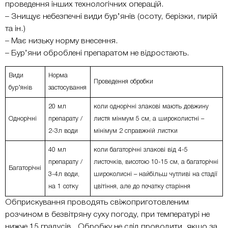
проведення інших технологічних операцій.
– Знищує небезпечні види бур’янів (осоту, берізки, пирій
та ін.)
– Має низьку норму внесення.
– Бур’яни оброблені препаратом не відростають.
Види
Норма
Проведення обробки
бур’янів
застосування
20 мл
коли однорічні злакові мають довжину
Однорічні
препарату /
листя мінмум 5 см, а широколистні –
2-3л води
мінімум 2 справжній листки
40 мл
коли багаторічні злакові від 4-5
препарату /
листочків, висотою 10-15 см, а багаторічні
Багаторічні
3-4л води,
широколисні – найбільш чутливі на стадії
на 1 сотку
цвітіння, але до початку старіння
Обприскування проводять свіжоприготовленим
розчином в безвітряну суху погоду, при температурі не
нижче 15 градусів. Обробку не слід проводити, якщо за