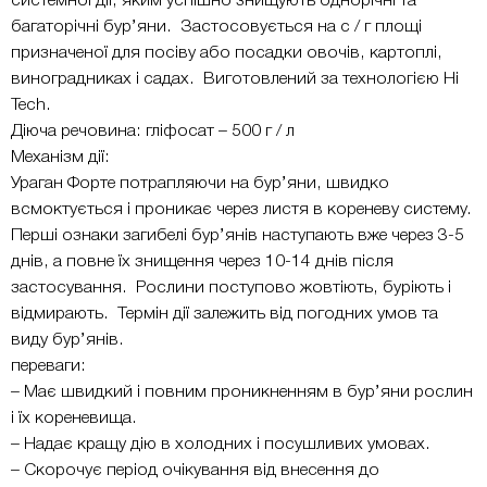
системної дії, яким успішно знищують однорічні та
багаторічні бур’яни. Застосовується на с / г площі
призначеної для посіву або посадки овочів, картоплі,
виноградниках і садах. Виготовлений за технологією Ні
Tech.
Діюча речовина: гліфосат – 500 г / л
Механізм дії:
Ураган Форте потрапляючи на бур’яни, швидко
всмоктується і проникає через листя в кореневу систему.
Перші ознаки загибелі бур’янів наступають вже через 3-5
днів, а повне їх знищення через 10-14 днів після
застосування. Рослини поступово жовтіють, буріють і
відмирають. Термін дії залежить від погодних умов та
виду бур’янів.
переваги:
– Має швидкий і повним проникненням в бур’яни рослин
і їх кореневища.
– Надає кращу дію в холодних і посушливих умовах.
– Скорочує період очікування від внесення до