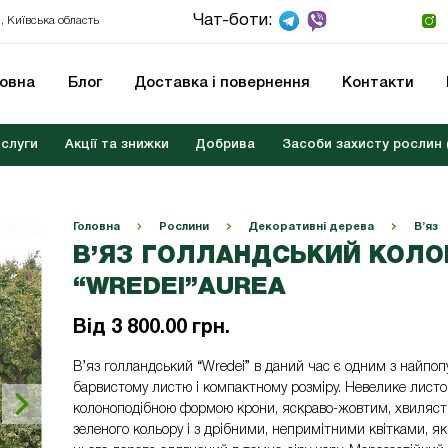
Чат-боти:
, Київська область
ловна
Блог
Доставка і повернення
Контакти
слуги
Акції та знижки
Добрива
Засоби захисту рослин 
Головна
Рослини
Декоративні дерева
В’яз
В’ЯЗ ГОЛЛАНДСЬКИЙ КОЛ
“WREDEI”AUREA
Від
3 800.00
грн.
В’яз голландський “Wredei” в даний час є одним з найпопу
барвистому листю і компактному розміру. Невелике листо
колоноподібною формою крони, яскраво-жовтим, хвилясти
зеленого кольору і з дрібними, непримітними квітками, я