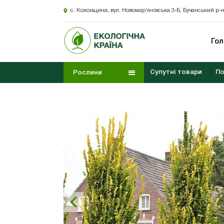
с. Колонщина, вул. Новомар’янівська 3-Б, Бучанський р-н
Го
Супутні товари
По
Рослини