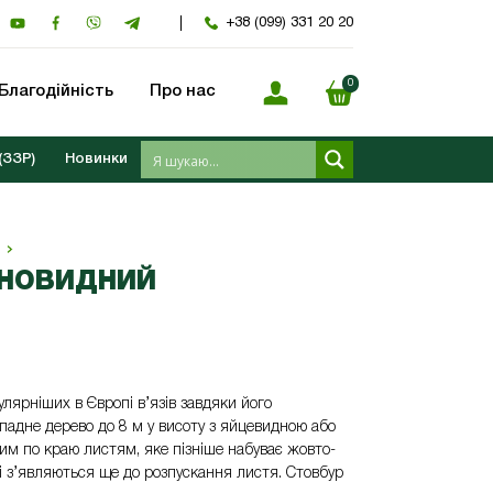
+38 (099) 331 20 20
0
Благодійність
Про нас
(ЗЗР)
Новинки
ОНОВИДНИЙ
лярніших в Європі в’язів завдяки його
падне дерево до 8 м у висоту з яйцевидною або
м по краю листям, яке пізніше набуває жовто-
кі з’являються ще до розпускання листя. Стовбур