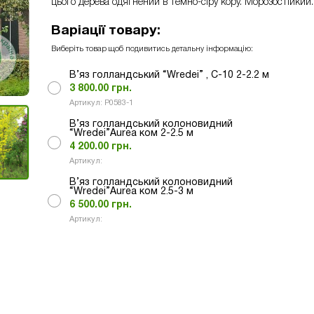
цього дерева одягнений в темно-сіру кору. Морозостійкий.
Варіації товару:
Виберіть товар щоб подивитись детальну інформацію:
В’яз голландський “Wredei” , C-10 2-2.2 м
3 800.00
грн.
Артикул: Р0583-1
В’яз голландський колоновидний
“Wredei”Aurea ком 2-2.5 м
4 200.00
грн.
Артикул:
В’яз голландський колоновидний
“Wredei”Aurea ком 2.5-3 м
6 500.00
грн.
Артикул: