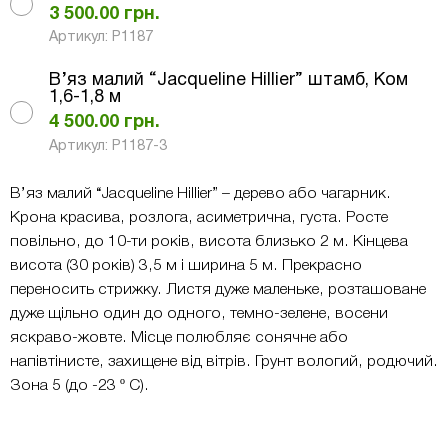
3 500.00
грн.
Артикул: Р1187
В’яз малий “Jacqueline Hillier” штамб, Ком
1,6-1,8 м
4 500.00
грн.
Артикул: Р1187-3
В’яз малий “Jacqueline Hillier” – дерево або чагарник.
Крона красива, розлога, асиметрична, густа. Росте
повільно, до 10-ти років, висота близько 2 м. Кінцева
висота (30 років) 3,5 м і ширина 5 м. Прекрасно
переносить стрижку. Листя дуже маленьке, розташоване
дуже щільно один до одного, темно-зелене, восени
яскраво-жовте. Місце полюбляє сонячне або
напівтінисте, захищене від вітрів. Грунт вологий, родючий.
Зона 5 (до -23 º C).