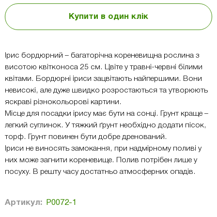
Купити в один клік
Ірис бордюрний – багаторічна кореневищна рослина з
висотою квітконоса 25 см. Цвіте у травні-червні білими
квітами. Бордюрні іриси зацвітають найпершими. Вони
невисокі, але дуже швидко розростаються та утворюють
яскраві різнокольорові картини.
Місце для посадки ірису має бути на сонці. Грунт краще –
легкий суглинок. У тяжкий ґрунт необхідно додати пісок,
торф. Грунт повинен бути добре дренований.
Іриси не виносять замокання, при надмірному поливі у
них може загнити кореневище. Полив потрібен лише у
посуху. В решту часу достатньо атмосферних опадів.
Артикул:
Р0072-1