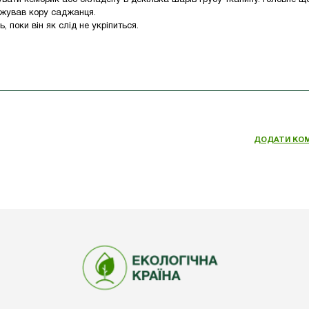
вувати кембрик або складену в декілька шарів грубу тканину. Головне щ
джував кору саджанця.
 поки він як слід не укріпиться.
ДОДАТИ КО