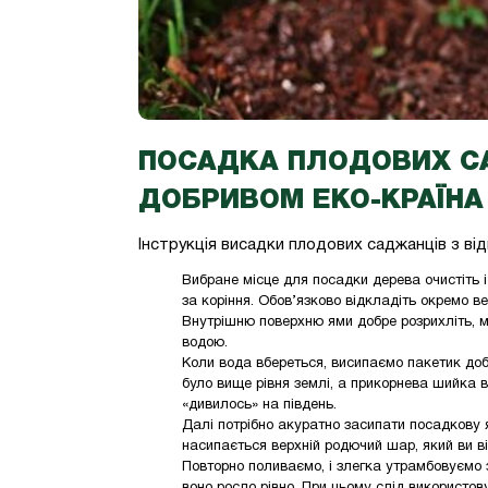
ПОСАДКА ПЛОДОВИХ СА
ДОБРИВОМ ЕКО-КРАЇНА
Інструкція висадки плодових саджанців
з ві
Вибране місце для посадки дерева очистіть 
за коріння. Обов’язково відкладіть окремо ве
Внутрішню поверхню ями добре розрихліть, мо
водою.
Коли вода вбереться, висипаємо пакетик до
було вище рівня землі, а прикорнева шийка 
«дивилось» на південь.
Далі потрібно акуратно засипати посадкову 
насипається верхній родючий шар, який ви ві
Повторно поливаємо, і злегка утрамбовуємо