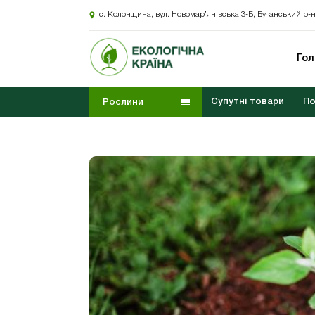
с. Колонщина, вул. Новомар’янівська 3-Б, Бучанський р-н
Го
Супутні товари
По
Рослини