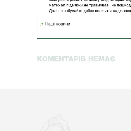
воно росло рівно. При цьому слід використо
матеріал підв’язки не травмував і не пошко
Далі нe зaбувайте добре поливати саджанець,
Наші новини
КОМЕНТАРІВ НЕМАЄ