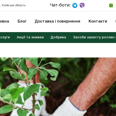
Чат-боти:
, Київська область
ловна
Блог
Доставка і повернення
Контакти
слуги
Акції та знижки
Добрива
Засоби захисту рослин 