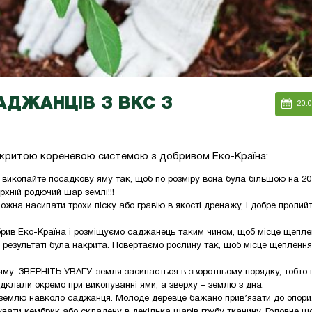
ДЖАНЦІВ З ВКС З
20.
дкритою кореневою системою з добривом Еко-Країна:
і викопайте посадкову яму так, щоб по розміру вона була більшою на 20
рхній родючий шар землі!!!
жна насипати трохи піску або гравію в якості дренажу, і добре пролий
брив Еко-Країна і розміщуємо саджанець таким чином, щоб місце щепле
в результаті була накрита. Повертаємо рослину так, щоб місце щеплення
яму. ЗВЕРНІТЬ УВАГУ: земля засипається в зворотньому порядку, тобто 
дклали окремо при викопуванні ями, а зверху – землю з дна.
 землю навколо саджанця. Молоде деревце бажано прив’язати до опори