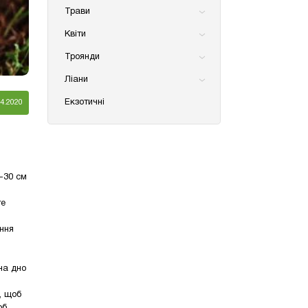
Трави
Квіти
Троянди
Ліани
Екзотичні
04.2020
-30 см
те
ння
на дно
, щоб