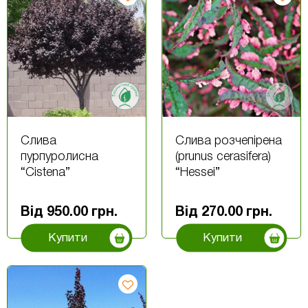
Слива
Слива розчепірена
пурпуролисна
(prunus cerasifera)
“Cistena”
“Hessei”
Від
950.00
грн.
Від
270.00
грн.
Купити
Купити