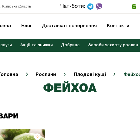
Чат-боти:
, Київська область
ловна
Блог
Доставка і повернення
Контакти
слуги
Акції та знижки
Добрива
Засоби захисту рослин 
Головна
Рослини
Плодові кущі
Фейхо
ФЕЙХОА
ВАРИ