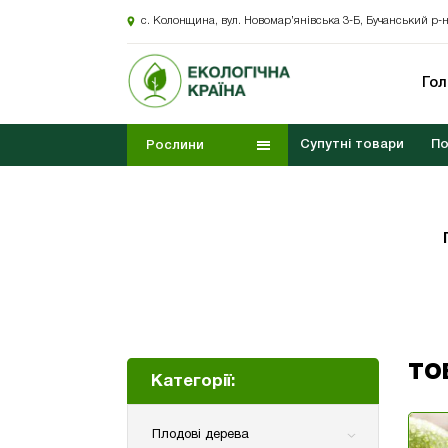
с. Колонщина, вул. Новомар’янівська 3-Б, Бучанський р-н
Го
Супутні товари
По
Рослини
ТО
Категорії:
Плодові дерева