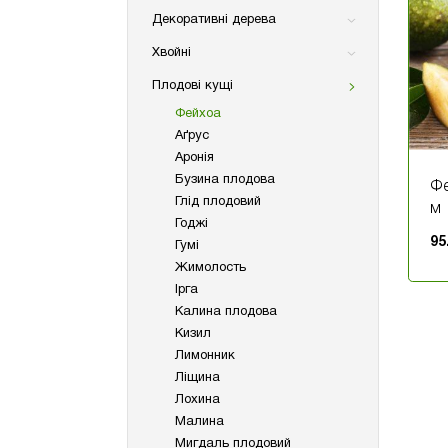
Декоративні дерева
Хвойні
Плодові кущі
Фейхоа
Аґрус
Аронія
Бузина плодова
Фе
Глід плодовий
м
Годжі
95
Гумі
Жимолость
Ірга
Калина плодова
Кизил
Лимонник
Ліщина
Лохина
Малина
Мигдаль плодовий