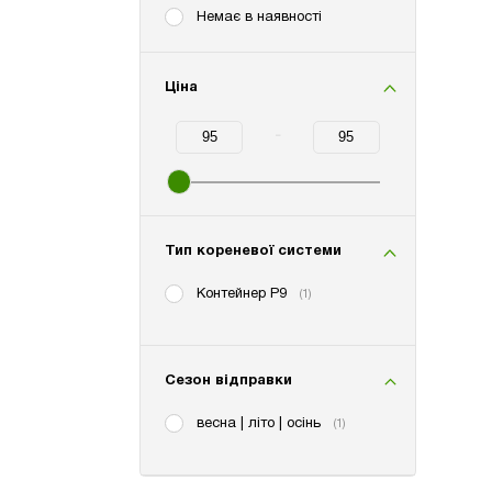
Немає в наявності
Ціна
-
Minimum Price
Maximum Price
Тип кореневої системи
Контейнер P9
(1)
Сезон відправки
весна | літо | осінь
(1)