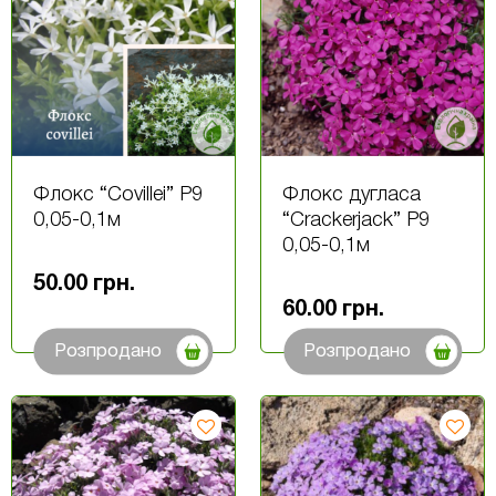
Флокс “Covillei” P9
Флокс дугласа
0,05-0,1м
“Crackerjack” Р9
0,05-0,1м
50.00
грн.
60.00
грн.
Розпродано
Розпродано