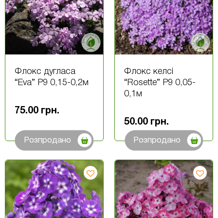
Флокс дугласа
Флокс келсі
“Eva” Р9 0,15-0,2м
“Rosette” P9 0,05-
0,1м
75.00
грн.
50.00
грн.
Розпродано
Розпродано