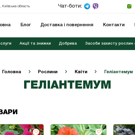
Чат-боти:
, Київська область
ловна
Блог
Доставка і повернення
Контакти
слуги
Акції та знижки
Добрива
Засоби захисту рослин 
Головна
Рослини
Квіти
Геліантемум
ГЕЛІАНТЕМУМ
ВАРИ