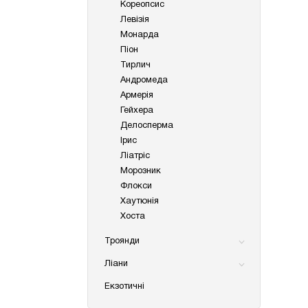
Кореопсис
Левізія
Монарда
Піон
Тирлич
Андромеда
Армерія
Гейхера
Делосперма
Ірис
Ліатріс
Морозник
Флокси
Хаутюнія
Хоста
Троянди
Ліани
Екзотичні