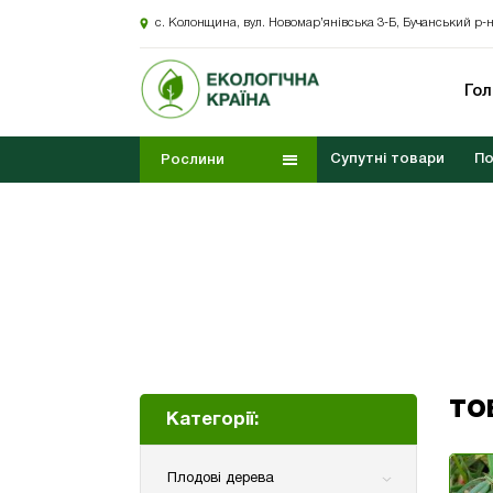
с. Колонщина, вул. Новомар’янівська 3-Б, Бучанський р-н
Го
Супутні товари
По
Рослини
ТО
Категорії:
Плодові дерева