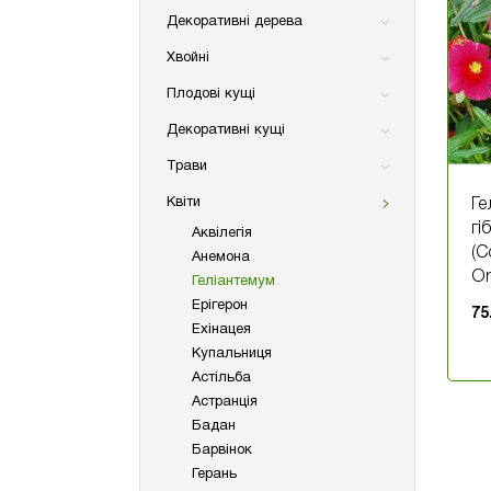
Декоративні дерева
Хвойні
Плодові кущі
Декоративні кущі
Трави
Квіти
Ге
гі
Аквілегія
(С
Анемона
Or
Геліантемум
Ерігерон
75
Ехінацея
Купальниця
Астільба
Астранція
Бадан
Барвінок
Герань