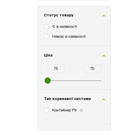
Статус товару
Є в наявності
Немає в наявності
Ціна
-
Minimum Price
Maximum Price
Тип кореневої системи
Контейнер P9
(3)