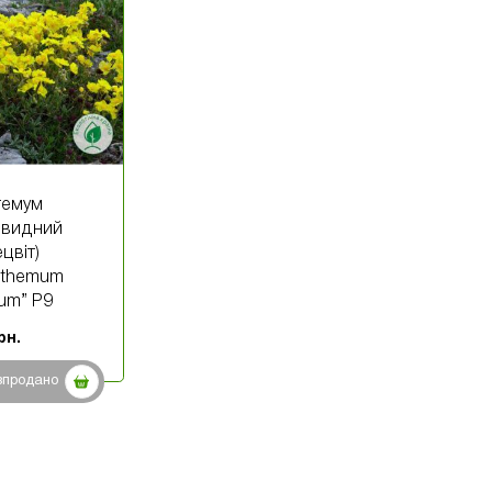
темум
евидний
цвіт)
nthemum
tum” P9
рн.
зпродано