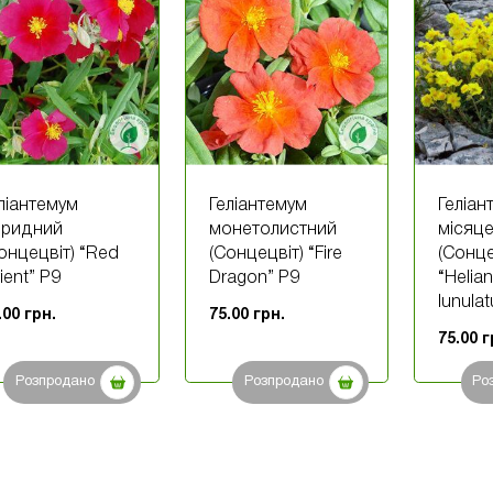
ліантемум
Геліантемум
Геліан
бридний
монетолистний
місяц
онцецвіт) “Red
(Сонцецвіт) “Fire
(Сонце
ient” P9
Dragon” P9
“Helia
lunula
.00
грн.
75.00
грн.
75.00
г
Розпродано
Розпродано
Ро