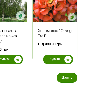
а повисла
Хеномелес “Orange
арлійська
Trail”
a”
Від
390.00
грн.
00
грн.
Купити
Купити
Далі