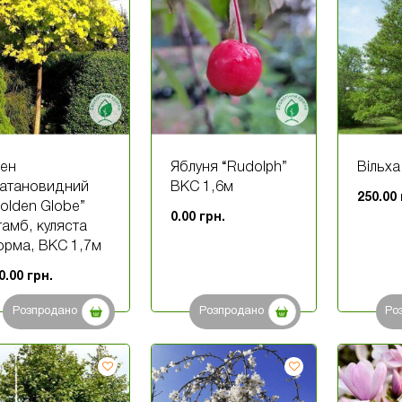
лен
Яблуня “Rudolph”
Вільха
латановидний
ВКС 1,6м
250.00
olden Globe”
0.00
грн.
амб, куляста
рма, ВКС 1,7м
0.00
грн.
Розпродано
Розпродано
Ро