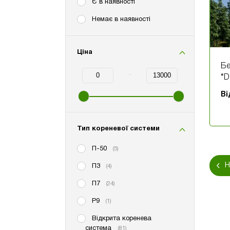
Є в наявності
Немає в наявності
Ціна
Бе
-
“D
Minimum Price
Maximum Price
В
Тип кореневої системи
П-50
(5)
Н
П3
(4)
П7
(24)
Р9
(1)
Відкрита коренева
система
(81)