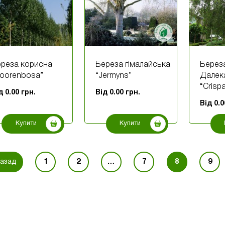
реза корисна
Береза ​​гімалайська
Берез
oorenbosa”
“Jermyns”
Далек
“Crisp
ід
0.00
грн.
Від
0.00
грн.
Від
0.
Купити
Купити
1
2
…
7
8
9
азад