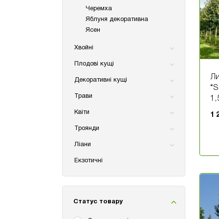
Черемха
Яблуня декоративна
Ясен
Хвойні
Плодові кущі
Ли
Декоративні кущі
“S
Трави
1,
Квіти
1 
Троянди
Ліани
Екзотичні
Статус товару