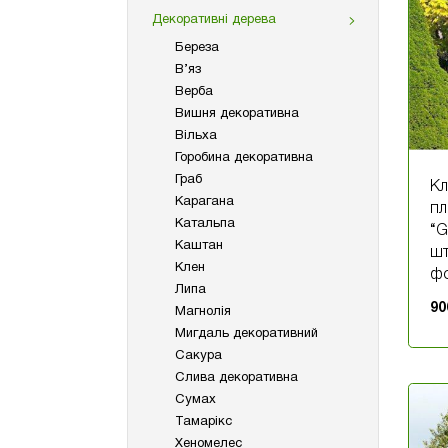
Декоративні дерева
Береза
В’яз
Верба
Вишня декоративна
Вільха
Горобина декоративна
Граб
К
Карагана
п
Катальпа
“G
Каштан
шт
Клен
фо
Липа
90
Магнолія
Мигдаль декоративний
Сакура
Слива декоративна
Сумах
Тамарікс
Хеномелес