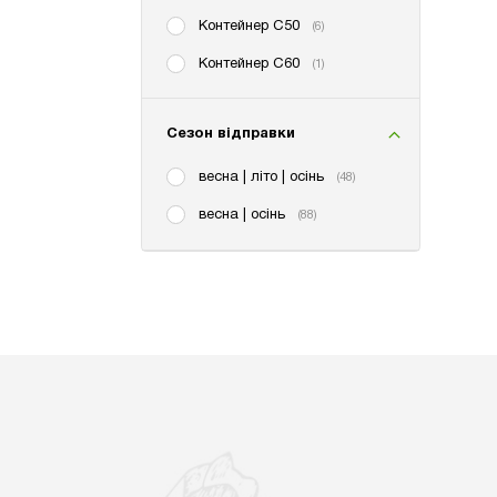
Контейнер С50
(6)
Контейнер С60
(1)
Сезон відправки
весна | літо | осінь
(48)
весна | осінь
(88)