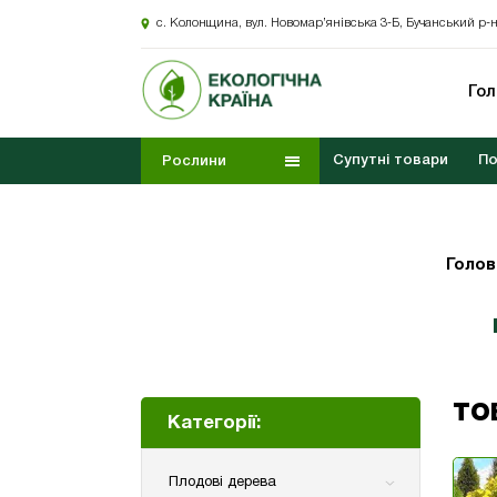
с. Колонщина, вул. Новомар’янівська 3-Б, Бучанський р-н
Го
Супутні товари
По
Рослини
Голов
ТО
Категорії:
Плодові дерева