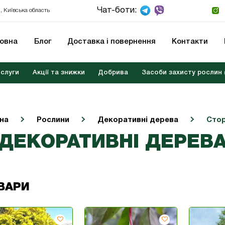
Чат-боти:
, Київська область
ловна
Блог
Доставка і повернення
Контакти
слуги
Акції та знижки
Добрива
Засоби захисту рослин 
на
Рослини
Декоративні дерева
Стор
ДЕКОРАТИВНІ ДЕРЕВ
ВАРИ