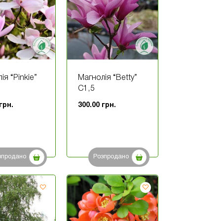
ія “Pinkie”
Магнолія “Betty”
С1,5
грн.
300.00
грн.
зпродано
Розпродано