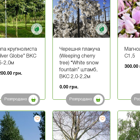
па крупнолиста
Черешня плакуча
Магнол
ilver Globe” ВКС
(Weeping cherry
С1,5
5-2,0м
tree) “White snow
300.00
fountain” штамб,
200.00
грн.
ВКС 2,0-2,2м
0.00
грн.
Розпродано
Розпродано
Ро