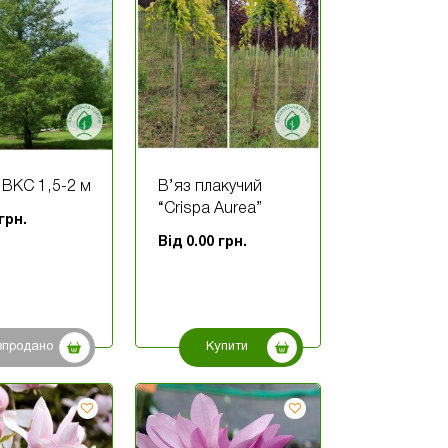
 ВКС 1,5-2 м
В’яз плакучий
“Crispa Aurea”
грн.
Від
0.00
грн.
зпродано
Купити