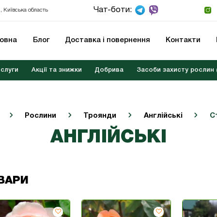
Чат-боти:
, Київська область
ловна
Блог
Доставка і повернення
Контакти
слуги
Акції та знижки
Добрива
Засоби захисту рослин 
Рослини
Троянди
Англійські
С
АНГЛІЙСЬКІ
ВАРИ