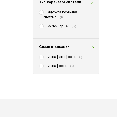
Тип кореневої системи
Відкрита коренева
система
(12)
Контейнер С7
(12)
Сезон відправки
весна | літо | осінь
(8)
весна | осінь
(15)