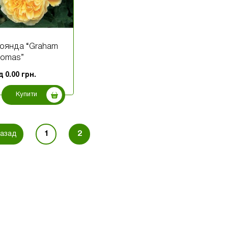
оянда “Graham
homas”
ід
0.00
грн.
Купити
1
2
азад