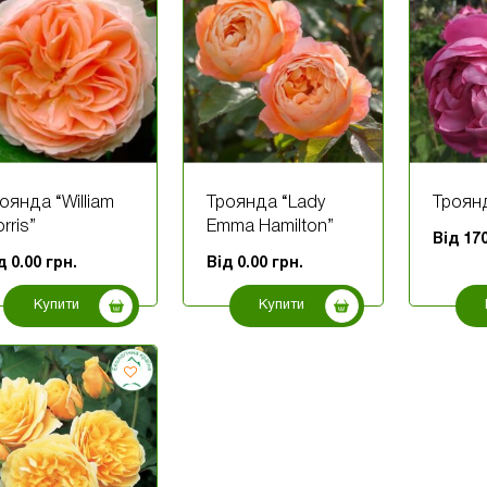
оянда “William
Троянда “Lady
Троянд
rris”
Emma Hamilton”
Від
17
ід
0.00
грн.
Від
0.00
грн.
Купити
Купити