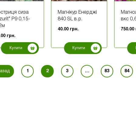
стриця сиза
Магнікур Енерджі
Магнол
zurit” Р9 0,15-
840 SL в.р.
вкс 0,
2м
40.00
грн.
750.00
.00
грн.
Купити
Купити
1
2
3
…
83
84
азад