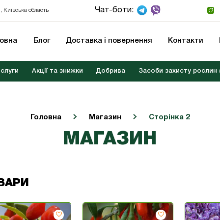
Чат-боти:
, Київська область
ловна
Блог
Доставка і повернення
Контакти
слуги
Акції та знижки
Добрива
Засоби захисту рослин 
Головна
Магазин
Сторінка 2
МАГАЗИН
ВАРИ