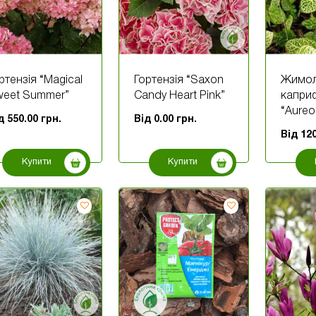
ртензія “Magical
Гортензія “Saxon
Жимол
weet Summer”
Candy Heart Pink”
капри
“Aureor
ід
550.00
грн.
Від
0.00
грн.
Від
12
Купити
Купити