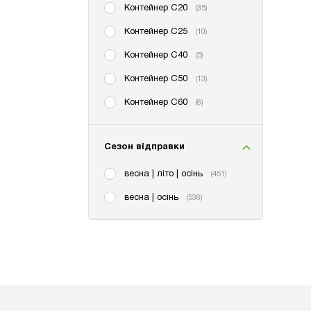
Контейнер С20
(35)
Контейнер С25
(10)
Контейнер С40
(5)
Контейнер С50
(13)
Контейнер С60
(6)
Сезон відправки
весна | літо | осінь
(451)
весна | осінь
(536)