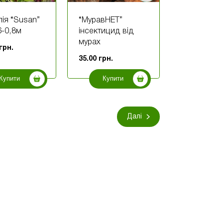
ія “Susan”
“МуравНЕТ”
6-0,8м
інсектицид від
мурах
грн.
35.00
грн.
Купити
Купити
Далі