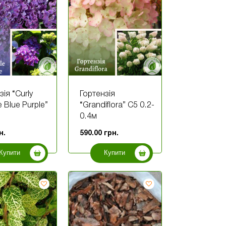
зія “Curly
Гортензія
e Blue Purple”
“Grandiflora” С5 0.2-
0.4м
н.
590.00
грн.
Купити
Купити