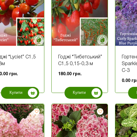
джі “Lyciet” С1,5
Годжі “Тибетський”
Гортен
3м
С1,5 0,15-0,3 м
Sparkl
С-3
0.00
грн.
180.00
грн.
0.00
гр
Купити
Купити