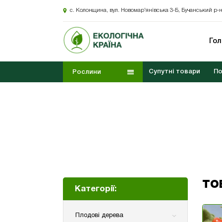
с. Колонщина, вул. Новомар’янівська 3-Б, Бучанський р-н
Го
Супутні товари
По
Рослини
ТО
Категорії:
Плодові дерева