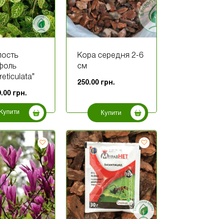
ость
Кора середня 2-6
фоль
см
eticulata”
250.00
грн.
0.00
грн.
Купити
Купити