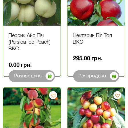
Персик Айс Піч
Нектарин Біг Топ
(Persica Ice Peach)
ВКС
ВКС
295.00
грн.
0.00
грн.
Розпродано
Розпродано