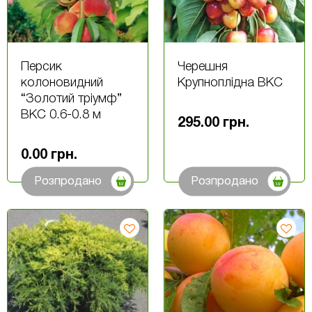
Персик
Черешня
колоновидний
Крупноплідна ВКС
“Золотий тріумф”
ВКС 0.6-0.8 м
295.00
грн.
0.00
грн.
Розпродано
Розпродано