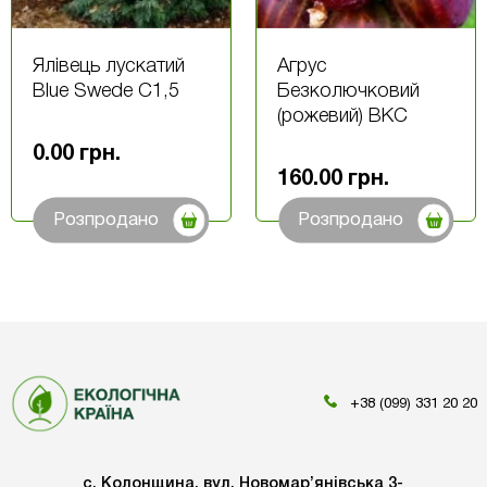
Ялівець лускатий
Агрус
Blue Swede С1,5
Безколючковий
(рожевий) ВКС
0.00
грн.
160.00
грн.
Розпродано
Розпродано
+38 (099) 331 20 20
с. Колонщина, вул. Новомар’янівська 3-